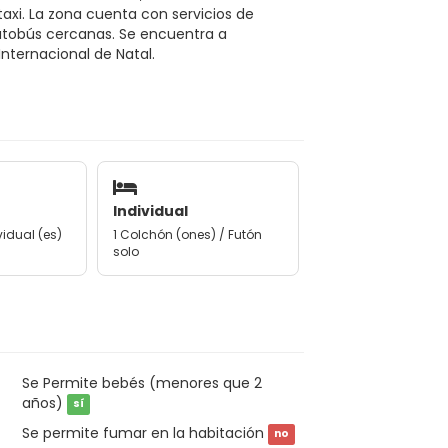
axi. La zona cuenta con servicios de
utobús cercanas. Se encuentra a
ternacional de Natal.
Individual
vidual (es)
1 Colchón (ones) / Futón
solo
Se Permite bebés (menores que 2
años)
sí
Se permite fumar en la habitación
no