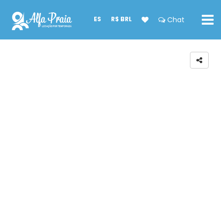
ES
R$ BRL
Chat