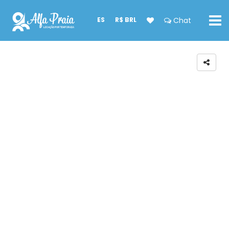
ES
R$ BRL
Chat