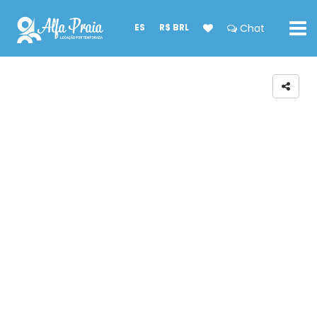
ES
R$ BRL
Chat