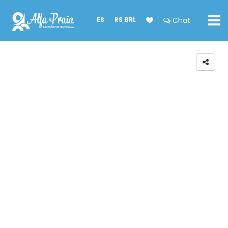
ES
R$ BRL
Chat