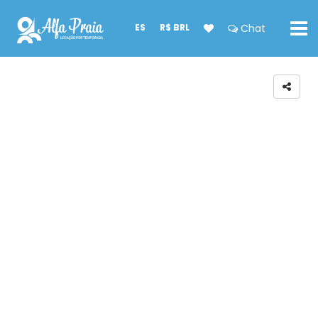
ES
R$ BRL
Chat