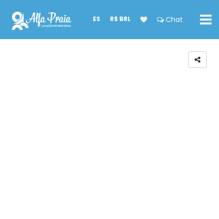
ES
R$ BRL
Chat