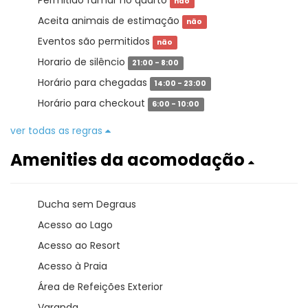
Permitido fumar no quarto
não
Aceita animais de estimação
não
Eventos são permitidos
não
Horario de silêncio
21:00 - 8:00
Horário para chegadas
14:00 - 23:00
Horário para checkout
6:00 - 10:00
ver todas as regras
Amenities da acomodação
Ducha sem Degraus
Acesso ao Lago
Acesso ao Resort
Acesso à Praia
Área de Refeições Exterior
Varanda