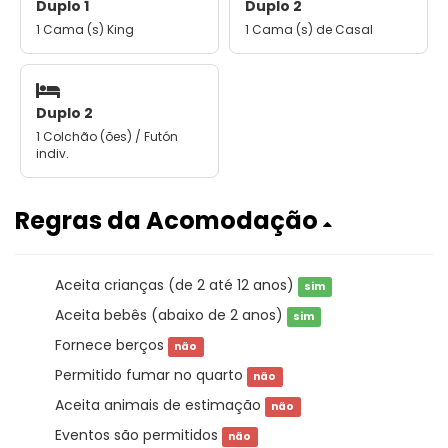
Duplo 1
Duplo 2
1 Cama (s) King
1 Cama (s) de Casal
Duplo 2
1 Colchão (ões) / Futón
indiv.
Regras da Acomodação
Aceita crianças (de 2 até 12 anos)
sim
Aceita bebês (abaixo de 2 anos)
sim
Fornece berços
não
Permitido fumar no quarto
não
Aceita animais de estimação
não
Eventos são permitidos
não