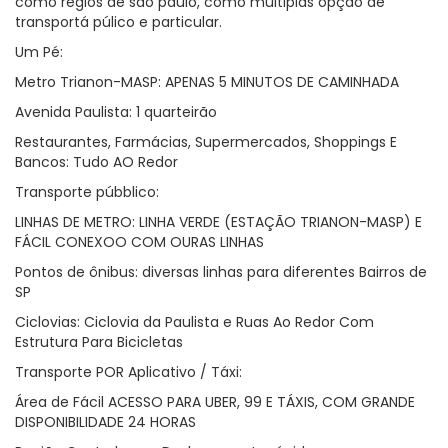
como regios de são paulo, como múltiplas opção de
transportá púlico e particular.
Um Pé:
Metro Trianon-MASP: APENAS 5 MINUTOS DE CAMINHADA
Avenida Paulista: 1 quarteirão
Restaurantes, Farmácias, Supermercados, Shoppings E
Bancos: Tudo AO Redor
Transporte púbblico:
LINHAS DE METRO: LINHA VERDE (ESTAÇÃO TRIANON-MASP) E
FÁCIL CONEXOO COM OURAS LINHAS
Pontos de ônibus: diversas linhas para diferentes Bairros de
SP
Ciclovias: Ciclovia da Paulista e Ruas Ao Redor Com
Estrutura Para Bicicletas
Transporte POR Aplicativo / Táxi:
Área de Fácil ACESSO PARA UBER, 99 E TÁXIS, COM GRANDE
DISPONIBILIDADE 24 HORAS