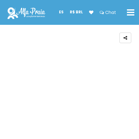
ES
R$ BRL
Chat