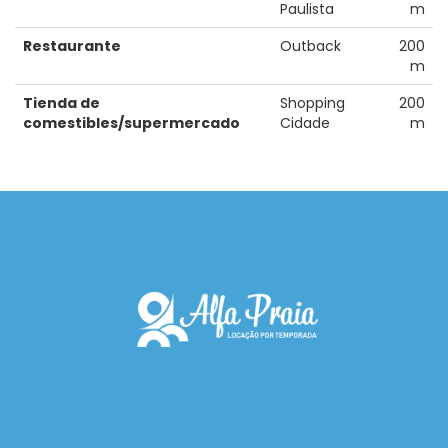
Paulista
m
Restaurante
Outback
200
m
Tienda de
Shopping
200
comestibles/supermercado
Cidade
m