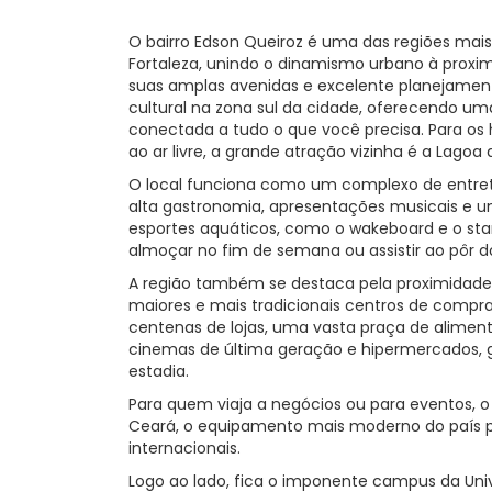
O bairro Edson Queiroz é uma das regiões mai
Fortaleza, unindo o dinamismo urbano à proxi
suas amplas avenidas e excelente planejament
cultural na zona sul da cidade, oferecendo 
conectada a tudo o que você precisa. Para os
ao ar livre, a grande atração vizinha é a Lagoa 
O local funciona como um complexo de entre
alta gastronomia, apresentações musicais e u
esportes aquáticos, como o wakeboard e o stan
almoçar no fim de semana ou assistir ao pôr do
A região também se destaca pela proximidad
maiores e mais tradicionais centros de compra
centenas de lojas, uma vasta praça de alime
cinemas de última geração e hipermercados, g
estadia.
Para quem viaja a negócios ou para eventos, o 
Ceará, o equipamento mais moderno do país pa
internacionais.
Logo ao lado, fica o imponente campus da Univ