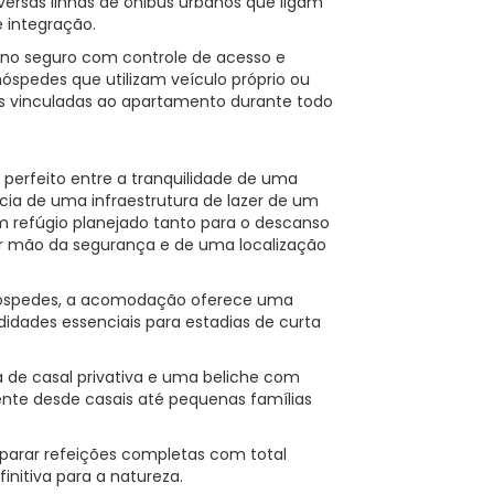
versas linhas de ônibus urbanos que ligam
e integração.
no seguro com controle de acesso e
hóspedes que utilizam veículo próprio ou
vas vinculadas ao apartamento durante todo
o perfeito entre a tranquilidade de uma
cia de uma infraestrutura de lazer de um
 refúgio planejado tanto para o descanso
rir mão da segurança e de uma localização
 hóspedes, a acomodação oferece uma
didades essenciais para estadias de curta
 de casal privativa e uma beliche com
nte desde casais até pequenas famílias
parar refeições completas com total
initiva para a natureza.