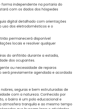
e forma independente na portaria do
estará com os dados dos hóspedes
uia digital detalhado com orientações
 o uso dos eletrodomésticos e o
trião permanecerá disponível
ações locais e resolver qualquer
ras do anfitrião durante a estadia,
rdade dos ocupantes.
gente ou necessidade de reparos
viço será previamente agendada e acordada
s nobres, seguras e bem estruturadas de
midade com a natureza. Conhecido por
o, o bairro é um polo educacional e
uma atmosfera tranquila e ao mesmo tempo