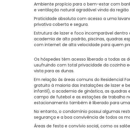
Ambiente propício para o bem-estar com banh
e ventilação natural agradável vinda da região 
Praticidade absoluta com acesso a uma lavand
privativa coberta e segura.
Estrutura de lazer e foco incomparável dentro
academia de alto padrão, piscinas, quadras e
com internet de alta velocidade para quem pre
Os hóspedes têm acesso liberado a todas as 
usufruindo com total privacidade da cozinha e
vista para as dunas.
Em relação às áreas comuns do Residencial For
gratuito à maioria das instalações de lazer e b
infantil), a academia de ginástica, as quadras 
campo de futebol e as estações de trabalho n
estacionamento também é liberado para uma v
No entanto, o condomínio possui algumas restr
segurança e a boa convivência de todos os mo
Áreas de festa e convívio social, como os salõ