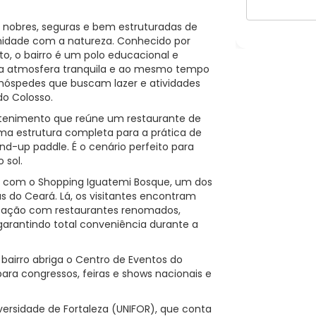
s nobres, seguras e bem estruturadas de
midade com a natureza. Conhecido por
o, o bairro é um polo educacional e
uma atmosfera tranquila e ao mesmo tempo
 hóspedes que buscam lazer e atividades
do Colosso.
tenimento que reúne um restaurante de
ma estrutura completa para a prática de
d-up paddle. É o cenário perfeito para
 sol.
e com o Shopping Iguatemi Bosque, um dos
s do Ceará. Lá, os visitantes encontram
ntação com restaurantes renomados,
arantindo total conveniência durante a
bairro abriga o Centro de Eventos do
ra congressos, feiras e shows nacionais e
ersidade de Fortaleza (UNIFOR), que conta