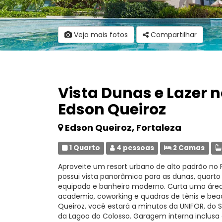
Veja mais fotos
Compartilhar
Vista Dunas e Lazer n
Edson Queiroz
Edson Queiroz, Fortaleza
1 Quarto
4 pessoas
2 Camas
Aproveite um resort urbano de alto padrão no 
possui vista panorâmica para as dunas, quarto
equipada e banheiro moderno. Curta uma área
academia, coworking e quadras de tênis e beac
Queiroz, você estará a minutos da UNIFOR, do 
da Lagoa do Colosso. Garagem interna inclusa e