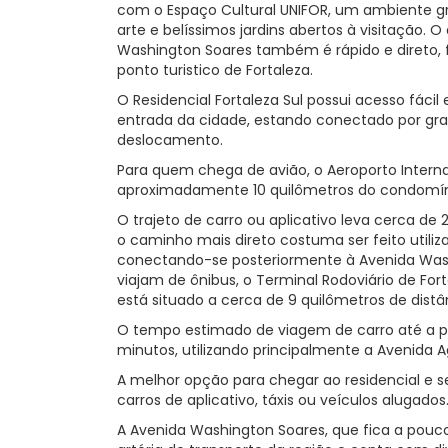
com o Espaço Cultural UNIFOR, um ambiente g
arte e belíssimos jardins abertos à visitação. 
Washington Soares também é rápido e direto, 
ponto turistico de Fortaleza.
O Residencial Fortaleza Sul possui acesso fácil 
entrada da cidade, estando conectado por gra
deslocamento.
Para quem chega de avião, o Aeroporto Internac
aproximadamente 10 quilômetros do condomín
O trajeto de carro ou aplicativo leva cerca de
o caminho mais direto costuma ser feito utiliz
conectando-se posteriormente à Avenida Was
viajam de ônibus, o Terminal Rodoviário de Fo
está situado a cerca de 9 quilômetros de distâ
O tempo estimado de viagem de carro até a 
minutos, utilizando principalmente a Avenida
A melhor opção para chegar ao residencial e 
carros de aplicativo, táxis ou veículos alugados
A Avenida Washington Soares, que fica a pouco