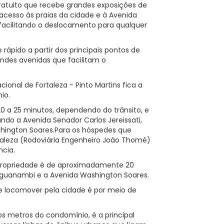
ratuito que recebe grandes exposições de
O acesso às praias da cidade e à Avenida
facilitando o deslocamento para qualquer
e rápido a partir dos principais pontos de
ndes avenidas que facilitam o
ional de Fortaleza - Pinto Martins fica a
io.
 20 a 25 minutos, dependendo do trânsito, e
ando a Avenida Senador Carlos Jereissati,
hington Soares.Para os hóspedes que
rtaleza (Rodoviária Engenheiro João Thomé)
ncia.
propriedade é de aproximadamente 20
 Aguanambi e a Avenida Washington Soares.
se locomover pela cidade é por meio de
.
s metros do condomínio, é a principal