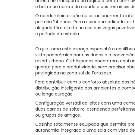
artéria de transporte da região e conta com di
o bairro ao centro da cidade e aos terminais d
O condomínio dispõe de estacionamento inter
portaria 24 horas. Para maior comodidade, os 
alugado têm direito ao uso das vagas privati
o período da estadia.
O que torna este espaço especial é o equilíbri
vista panorâmica para as dunas e a conveniên
resort urbano. Os hóspedes encontram aqui um
quanto para a produtividade, sem precisar ab
privilegiada na zona sul de Fortaleza.
Para contribuir com o conforto absoluto dos
distribuição inteligente dos ambientes e como
ou longa duração:
Configuração versátil de leitos com uma cama
duas camas de solteiro, atendendo perfeitame
ou grupos de amigos.
Cozinha totalmente equipada que permite pre
autonomia, integrada a uma sala com vista def