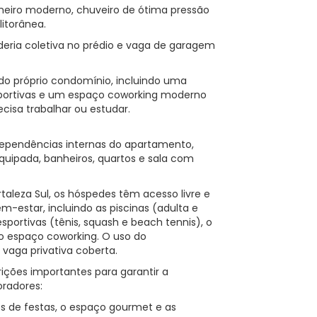
eiro moderno, chuveiro de ótima pressão
litorânea.
eria coletiva no prédio e vaga de garagem
 do próprio condomínio, incluindo uma
sportivas e um espaço coworking moderno
cisa trabalhar ou estudar.
dependências internas do apartamento,
quipada, banheiros, quartos e sala com
taleza Sul, os hóspedes têm acesso livre e
em-estar, incluindo as piscinas (adulta e
esportivas (tênis, squash e beach tennis), o
o espaço coworking. O uso do
aga privativa coberta.
ições importantes para garantir a
radores:
es de festas, o espaço gourmet e as