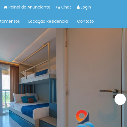
Painel do Anunciante
Chat
Login
rtamentos
Locação Residencial
Contato