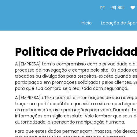
PT
R$ BRL
Inicio
Locação de Apa
Politica de Privacida
A [EMPRESA] tem o compromisso com a privacidade e a s
processo de navegação e compra pelo site. Os dados cad
trocados ou divulgados para terceiros, exceto quando e
participação em promoções solicitadas pelos clientes.
para que sua compra seja realizada com segurança.
A [EMPRESA] utiliza cookies e informações de sua naveg
traçar um perfil do público que visita o site e aperfeiço
as melhores ofertas e promoções para você. Durante 
informações em sigilo absoluto. Vale lembrar que seus 
automatizada, dispensando manipulação humana.
Para que estes dados permaneçam intactos, nós desac