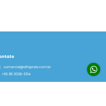
ontato
comercial@alfapraia.com.br
+55 85 3038-3314
Contato