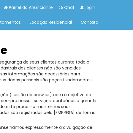
Painel do Anunciante
Chat
Login
rtamentos
Locação Residencial
Contato
de
egurança de seus clientes durante todo o
astrais dos clientes não são vendidos,
ssas informações são necessárias para
 Seus dados pessoais são peças fundamentais
ação (sessão do browser) com o objetivo de
ar sempre nossos serviços, conteúdos e garantir
todo este processo mantemos suas
dados são registrados pela [EMPRESA] de forma
onselhamos expressamente a divulgação de